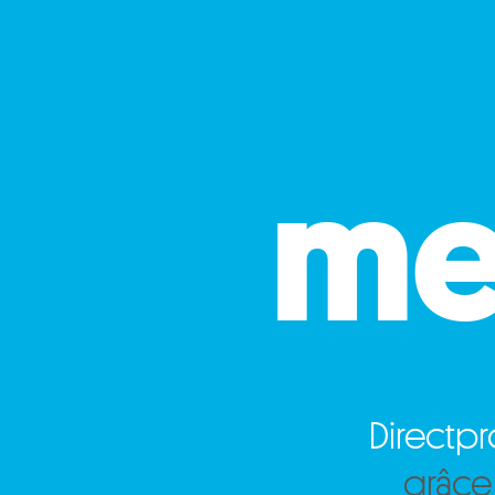
mei
Directp
grâce