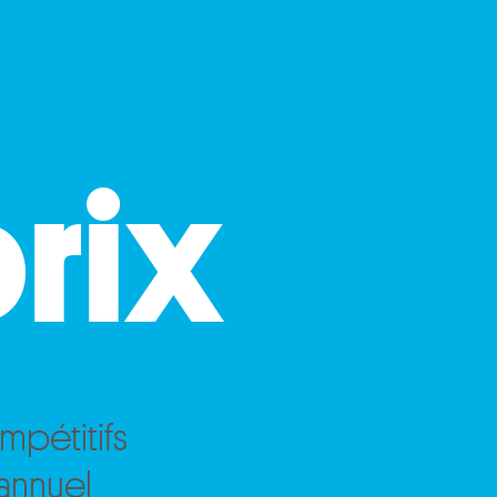
prix
ompétitifs
annuel